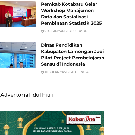
Pemkab Kotabaru Gelar
Workshop Manajemen
Data dan Sosialisasi
Pembinaan Statistik 2025
9 BULAN YANG LALU
34
Dinas Pendidikan
Kabupaten Lamongan Jadi
Pilot Project Pembelajaran
Sansu di Indonesia
10 BULAN YANG LALU
34
Advertorial Idul Fitri :