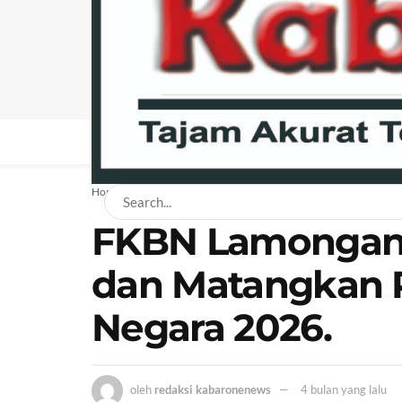
BERANDA
NEWS
BISNIS
EKONOMI
H
Home
News
Daerah
FKBN Lamongan G
dan Matangkan 
Negara 2026.
oleh
redaksi kabaronenews
4 bulan yang lalu