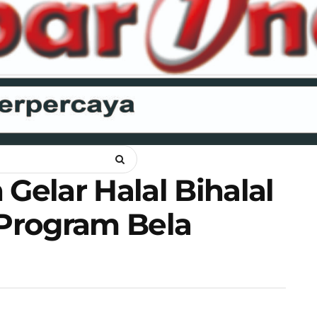
ANKAM
OPINI
HUKUM
LIPSUS
POLITIK
RAGAM
WI
elar Halal Bihalal
Program Bela