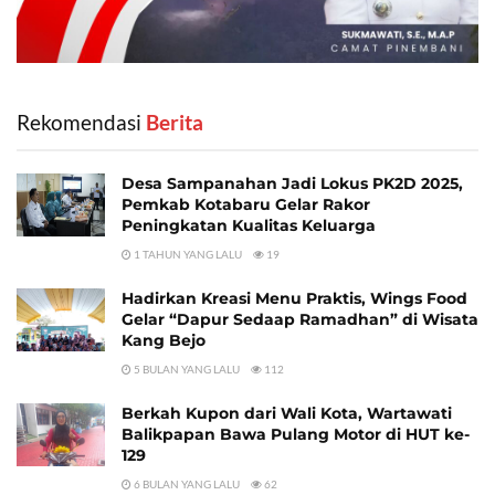
Rekomendasi
‎ Berita
Desa Sampanahan Jadi Lokus PK2D 2025,
Pemkab Kotabaru Gelar Rakor
Peningkatan Kualitas Keluarga
1 TAHUN YANG LALU
19
Hadirkan Kreasi Menu Praktis, Wings Food
Gelar “Dapur Sedaap Ramadhan” di Wisata
Kang Bejo
5 BULAN YANG LALU
112
Berkah Kupon dari Wali Kota, Wartawati
Balikpapan Bawa Pulang Motor di HUT ke-
129
6 BULAN YANG LALU
62