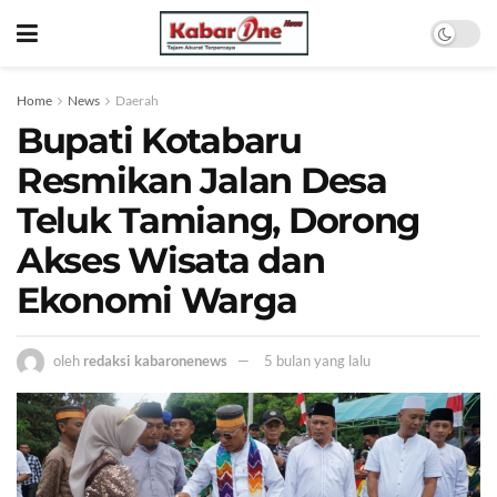
Home
News
Daerah
Bupati Kotabaru
Resmikan Jalan Desa
Teluk Tamiang, Dorong
Akses Wisata dan
Ekonomi Warga
oleh
redaksi kabaronenews
5 bulan yang lalu