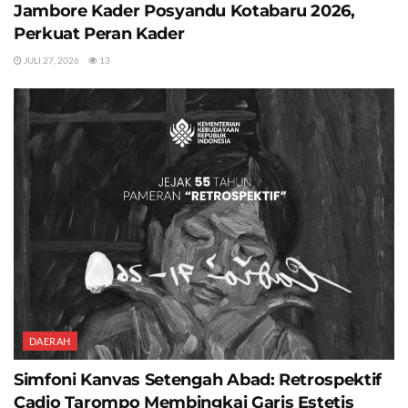
Jambore Kader Posyandu Kotabaru 2026,
Perkuat Peran Kader
JULI 27, 2026
13
DAERAH
Simfoni Kanvas Setengah Abad: Retrospektif
Cadio Tarompo Membingkai Garis Estetis