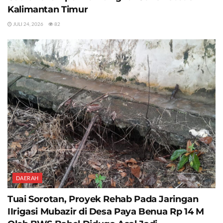
Kalimantan Timur
JULI 24, 2026
82
DAERAH
Tuai Sorotan, Proyek Rehab Pada Jaringan
IIrigasi Mubazir di Desa Paya Benua Rp 14 M