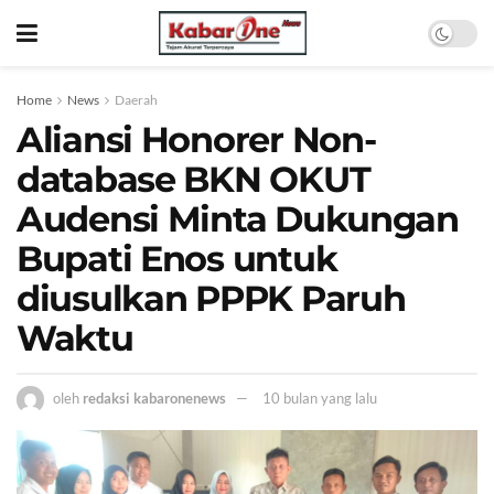
Home
News
Daerah
Aliansi Honorer Non-
database BKN OKUT
Audensi Minta Dukungan
Bupati Enos untuk
diusulkan PPPK Paruh
Waktu
oleh
redaksi kabaronenews
10 bulan yang lalu