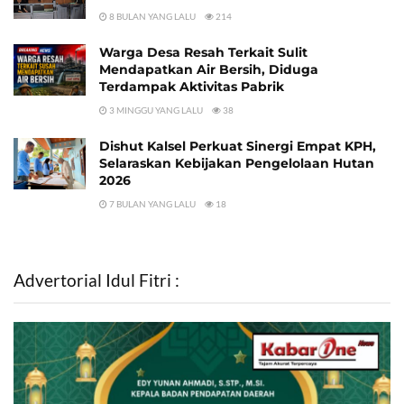
8 BULAN YANG LALU
214
Warga Desa Resah Terkait Sulit
Mendapatkan Air Bersih, Diduga
Terdampak Aktivitas Pabrik
3 MINGGU YANG LALU
38
Dishut Kalsel Perkuat Sinergi Empat KPH,
Selaraskan Kebijakan Pengelolaan Hutan
2026
7 BULAN YANG LALU
18
Advertorial Idul Fitri :