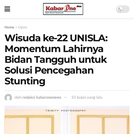
Home
Opini
Wisuda ke-22 UNISLA:
Momentum Lahirnya
Bidan Tangguh untuk
Solusi Pencegahan
Stunting
oleh
redaksi kabaronenews
10 bulan yang lalu