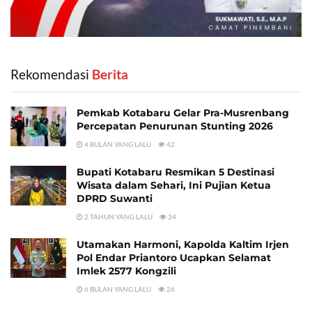
Rekomendasi
‎ Berita
Pemkab Kotabaru Gelar Pra-Musrenbang
Percepatan Penurunan Stunting 2026
4 BULAN YANG LALU
42
Bupati Kotabaru Resmikan 5 Destinasi
Wisata dalam Sehari, Ini Pujian Ketua
DPRD Suwanti
2 TAHUN YANG LALU
34
Utamakan Harmoni, Kapolda Kaltim Irjen
Pol Endar Priantoro Ucapkan Selamat
Imlek 2577 Kongzili
6 BULAN YANG LALU
26