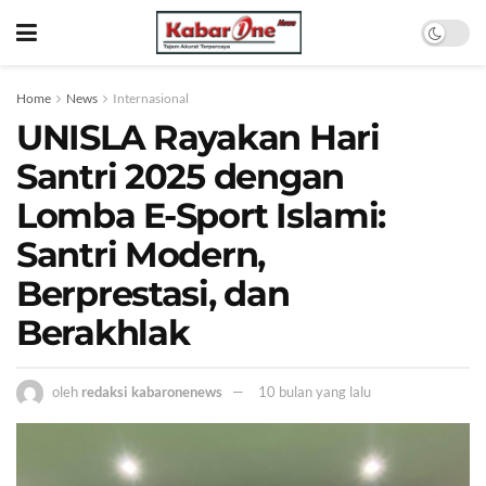
Home
News
Internasional
UNISLA Rayakan Hari
Santri 2025 dengan
Lomba E-Sport Islami:
Santri Modern,
Berprestasi, dan
Berakhlak
oleh
redaksi kabaronenews
10 bulan yang lalu