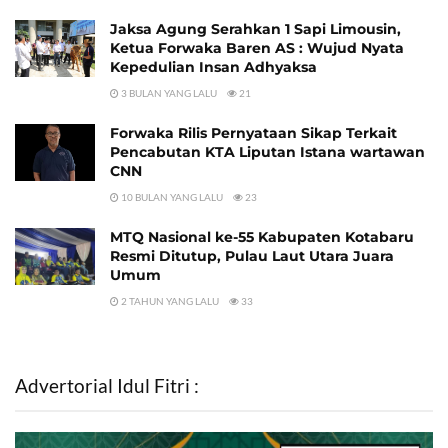
Jaksa Agung Serahkan 1 Sapi Limousin,
Ketua Forwaka Baren AS : Wujud Nyata
Kepedulian Insan Adhyaksa
3 BULAN YANG LALU
21
Forwaka Rilis Pernyataan Sikap Terkait
Pencabutan KTA Liputan Istana wartawan
CNN
10 BULAN YANG LALU
23
MTQ Nasional ke-55 Kabupaten Kotabaru
Resmi Ditutup, Pulau Laut Utara Juara
Umum
2 TAHUN YANG LALU
33
Advertorial Idul Fitri :