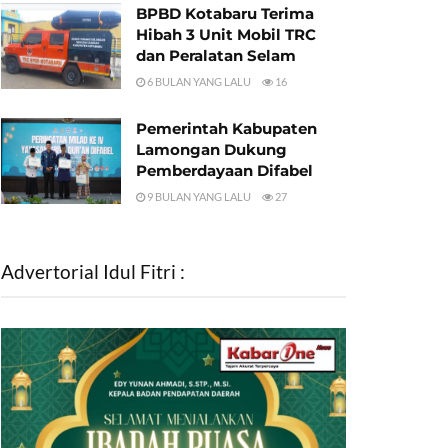
BPBD Kotabaru Terima
Hibah 3 Unit Mobil TRC
dan Peralatan Selam
6 BULAN YANG LALU
16
Pemerintah Kabupaten
Lamongan Dukung
Pemberdayaan Difabel
9 BULAN YANG LALU
27
Advertorial Idul Fitri :