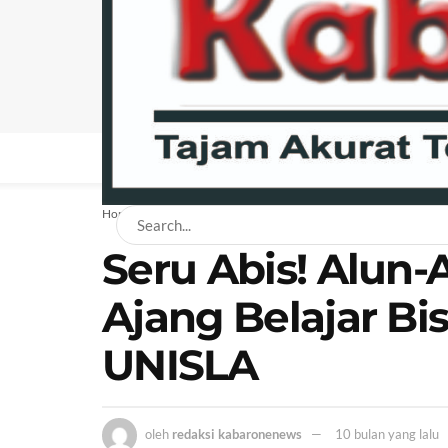
BERANDA
NEWS
BISNIS
EKONOMI
H
Home
News
Seru Abis! Alun
Ajang Belajar Bi
UNISLA
oleh
redaksi kabaronenews
10 bulan yang lalu