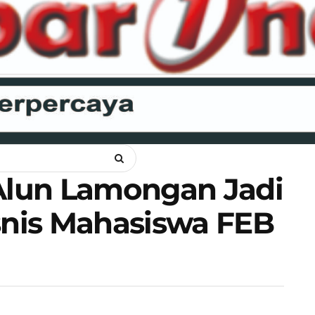
ANKAM
OPINI
HUKUM
LIPSUS
POLITIK
RAGAM
WI
-Alun Lamongan Jadi
snis Mahasiswa FEB