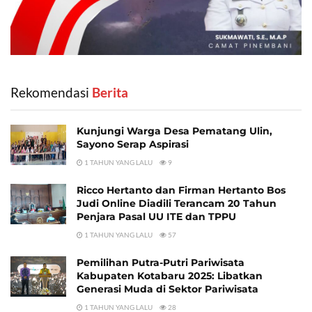
Rekomendasi
‎ Berita
Kunjungi Warga Desa Pematang Ulin,
Sayono Serap Aspirasi
1 TAHUN YANG LALU
9
Ricco Hertanto dan Firman Hertanto Bos
Judi Online Diadili Terancam 20 Tahun
Penjara Pasal UU ITE dan TPPU
1 TAHUN YANG LALU
57
Pemilihan Putra-Putri Pariwisata
Kabupaten Kotabaru 2025: Libatkan
Generasi Muda di Sektor Pariwisata
1 TAHUN YANG LALU
28