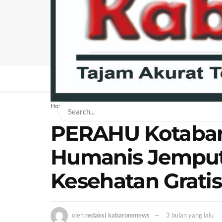
BERANDA
NEWS
BISNIS
EKONOMI
H
Home
News
Daerah
PERAHU Kotabar
Humanis Jemput
Kesehatan Grati
oleh
redaksi kabaronenews
3 bulan yang lalu