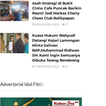
Asah Strategi di Bukit
Cinta: Cafe Puncak Barikin
Resmi Jadi Markas Cherry
Chess Club Balikpapan
6 BULAN YANG LALU
37
Kuasa Hukum Wahyudi
Datangi Kejari Lamongan
Minta Salinan
BAP,Muhammad Ridlwan
SH: Kami Ingin Semuanya
Dibuka Terang Benderang
1 TAHUN YANG LALU
52
Advertorial Idul Fitri :