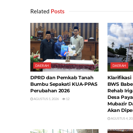
Related
‎ Posts
DAERAH
DAERAH
DPRD dan Pemkab Tanah
Klarifikas
Bumbu Sepakati KUA-PPAS
BWS Babel
Perubahan 2026
Rehab Irig
Desa Paya
AGUSTUS 5, 2026
12
Mubazir D
Akan Dipe
AGUSTUS 4, 20