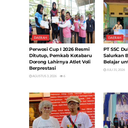
DAERAH
DAERAH
Perwosi Cup I 2026 Resmi
PT SSC Du
Ditutup, Pemkab Kotabaru
Salurkan 
Dorong Lahirnya Atlet Voli
Belajar un
Berprestasi
JULI 31, 2026
AGUSTUS 3, 2026
6