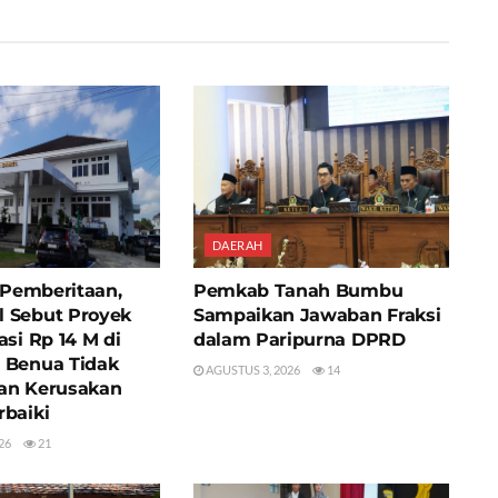
DAERAH
i Pemberitaan,
Pemkab Tanah Bumbu
 Sebut Proyek
Sampaikan Jawaban Fraksi
asi Rp 14 M di
dalam Paripurna DPRD
 Benua Tidak
AGUSTUS 3, 2026
14
an Kerusakan
rbaiki
26
21