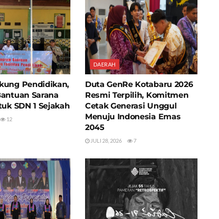
DAERAH
kung Pendidikan,
Duta GenRe Kotabaru 2026
Bantuan Sarana
Resmi Terpilih, Komitmen
tuk SDN 1 Sejakah
Cetak Generasi Unggul
Menuju Indonesia Emas
12
2045
JULI 28, 2026
7