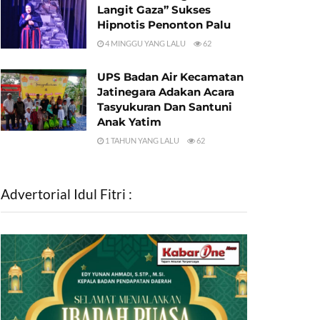
Langit Gaza” Sukses
Hipnotis Penonton Palu
4 MINGGU YANG LALU
62
UPS Badan Air Kecamatan
Jatinegara Adakan Acara
Tasyukuran Dan Santuni
Anak Yatim
1 TAHUN YANG LALU
62
Advertorial Idul Fitri :