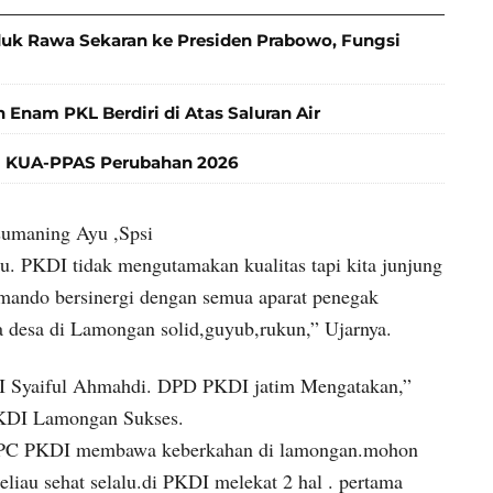
k Rawa Sekaran ke Presiden Prabowo, Fungsi
 Enam PKL Berdiri di Atas Saluran Air
 KUA-PPAS Perubahan 2026
umaning Ayu ,Spsi
aju. PKDI tidak mengutamakan kualitas tapi kita junjung
omando bersinergi dengan semua aparat penegak
desa di Lamongan solid,guyub,rukun,” Ujarnya.
I Syaiful Ahmahdi. DPD PKDI jatim Mengatakan,”
PKDI Lamongan Sukses.
a DPC PKDI membawa keberkahan di lamongan.mohon
liau sehat selalu.di PKDI melekat 2 hal . pertama