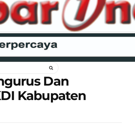
ANKAM
OPINI
HUKUM
LIPSUS
POLITIK
RAGAM
WI
ngurus Dan
DI Kabupaten