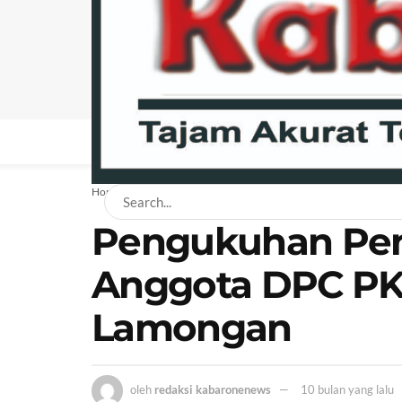
BERANDA
NEWS
BISNIS
EKONOMI
H
Home
News
Pengukuhan Pe
Anggota DPC PK
Lamongan
oleh
redaksi kabaronenews
10 bulan yang lalu