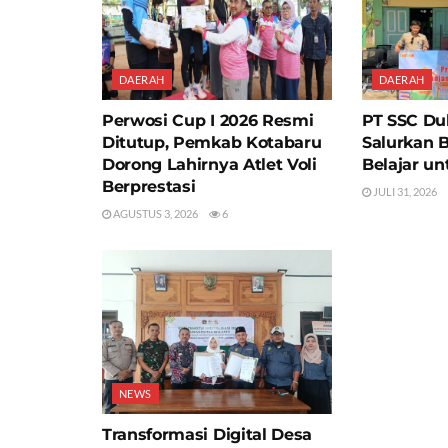
DAERAH
DAERAH
Perwosi Cup I 2026 Resmi
PT SSC Du
Ditutup, Pemkab Kotabaru
Salurkan 
Dorong Lahirnya Atlet Voli
Belajar un
Berprestasi
JULI 31, 2026
AGUSTUS 3, 2026
6
NEWS
Transformasi Digital Desa