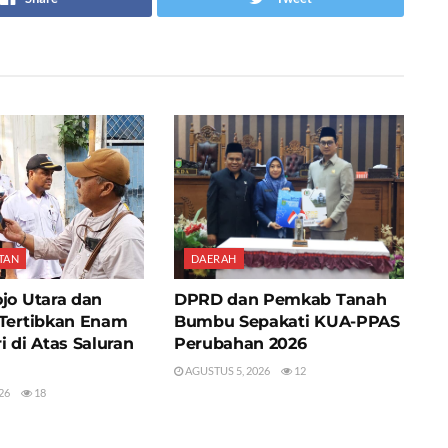
TAN
DAERAH
jo Utara dan
DPRD dan Pemkab Tanah
 Tertibkan Enam
Bumbu Sepakati KUA-PPAS
i di Atas Saluran
Perubahan 2026
AGUSTUS 5, 2026
12
26
18