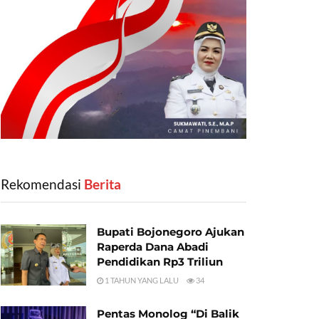
Rekomendasi
‎ Berita
Bupati Bojonegoro Ajukan
Raperda Dana Abadi
Pendidikan Rp3 Triliun
1 TAHUN YANG LALU
34
Pentas Monolog “Di Balik