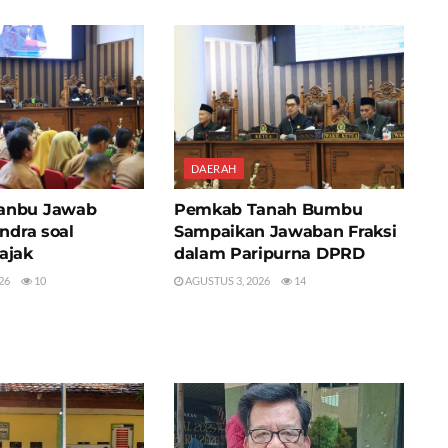
DAERAH
anbu Jawab
Pemkab Tanah Bumbu
indra soal
Sampaikan Jawaban Fraksi
ajak
dalam Paripurna DPRD
26
10
AGUSTUS 3, 2026
14