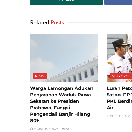
Related
‎ Posts
NEWS
METROPOLI
Warga Lamongan Adukan
Lurah Peto
Penjarahan Waduk Rawa
Satpol PP
Sekaran ke Presiden
PKL Berdir
Prabowo, Fungsi
Air
Pengendali Banjir Hilang
AGUSTUS 5, 20
80%
AGUSTUS 7, 2026
33