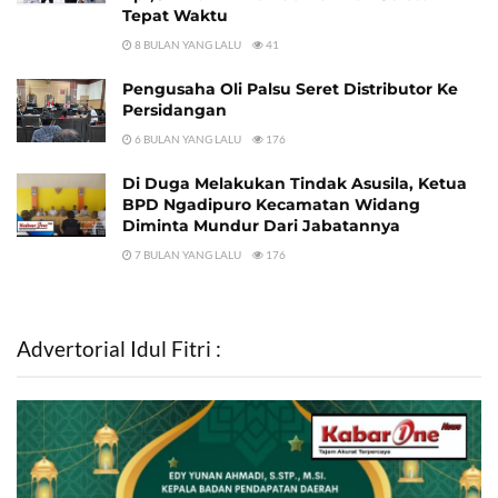
Tepat Waktu
8 BULAN YANG LALU
41
Pengusaha Oli Palsu Seret Distributor Ke
Persidangan
6 BULAN YANG LALU
176
Di Duga Melakukan Tindak Asusila, Ketua
BPD Ngadipuro Kecamatan Widang
Diminta Mundur Dari Jabatannya
7 BULAN YANG LALU
176
Advertorial Idul Fitri :