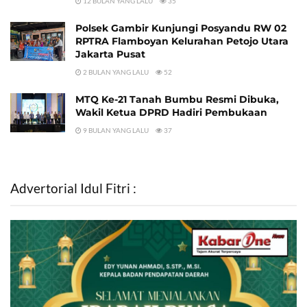
12 BULAN YANG LALU
35
Polsek Gambir Kunjungi Posyandu RW 02
RPTRA Flamboyan Kelurahan Petojo Utara
Jakarta Pusat
2 BULAN YANG LALU
52
MTQ Ke-21 Tanah Bumbu Resmi Dibuka,
Wakil Ketua DPRD Hadiri Pembukaan
9 BULAN YANG LALU
37
Advertorial Idul Fitri :