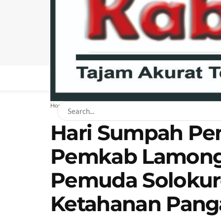
BERANDA
NEWS
BISNIS
EKONOMI
H
Home
News
Daerah
Hari Sumpah Pe
Pemkab Lamonga
Pemuda Solokur
Ketahanan Pang