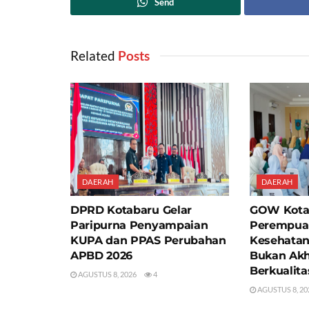
Send
Related
‎ Posts
DAERAH
DAERAH
DPRD Kotabaru Gelar
GOW Kota
Paripurna Penyampaian
Perempua
KUPA dan PPAS Perubahan
Kesehatan
APBD 2026
Bukan Akh
Berkualita
AGUSTUS 8, 2026
4
AGUSTUS 8, 20