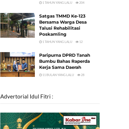
1 TAHUN YANG LALU
204
Satgas TMMD Ke-123
Bersama Warga Desa
Talusi Rehabilitasi
Poskamling
1 TAHUN YANG LALU
12
Paripurna DPRD Tanah
Bumbu Bahas Raperda
Kerja Sama Daerah
11 BULAN YANG LALU
28
Advertorial Idul Fitri :