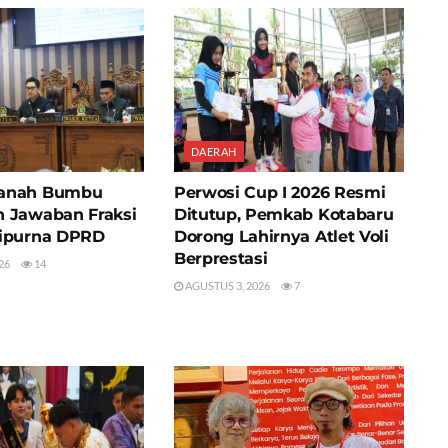
DAERAH
anah Bumbu
Perwosi Cup I 2026 Resmi
 Jawaban Fraksi
Ditutup, Pemkab Kotabaru
ipurna DPRD
Dorong Lahirnya Atlet Voli
Berprestasi
26
14
AGUSTUS 3, 2026
7