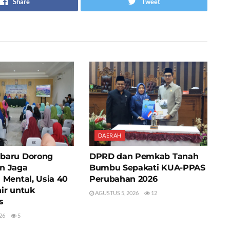
Share
Tweet
DAERAH
baru Dorong
DPRD dan Pemkab Tanah
n Jaga
Bumbu Sepakati KUA-PPAS
 Mental, Usia 40
Perubahan 2026
ir untuk
AGUSTUS 5, 2026
12
s
26
5