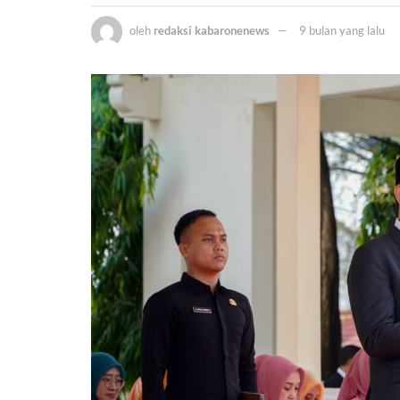
oleh
redaksi kabaronenews
9 bulan yang lalu