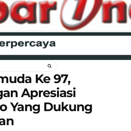
ANKAM
OPINI
HUKUM
LIPSUS
POLITIK
RAGAM
WI
muda Ke 97,
n Apresiasi
o Yang Dukung
an