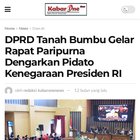
Home
News
Daerah
DPRD Tanah Bumbu Gelar
Rapat Paripurna
Dengarkan Pidato
Kenegaraan Presiden RI
oleh
redaksi kabaronenews
12 bulan yang lalu