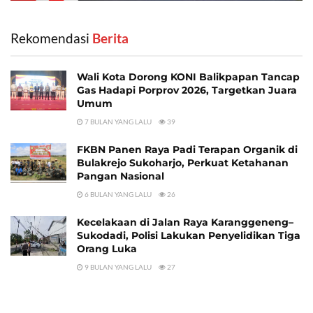
Rekomendasi
‎ Berita
Wali Kota Dorong KONI Balikpapan Tancap
Gas Hadapi Porprov 2026, Targetkan Juara
Umum
7 BULAN YANG LALU
39
FKBN Panen Raya Padi Terapan Organik di
Bulakrejo Sukoharjo, Perkuat Ketahanan
Pangan Nasional
6 BULAN YANG LALU
26
Kecelakaan di Jalan Raya Karanggeneng–
Sukodadi, Polisi Lakukan Penyelidikan Tiga
Orang Luka
9 BULAN YANG LALU
27