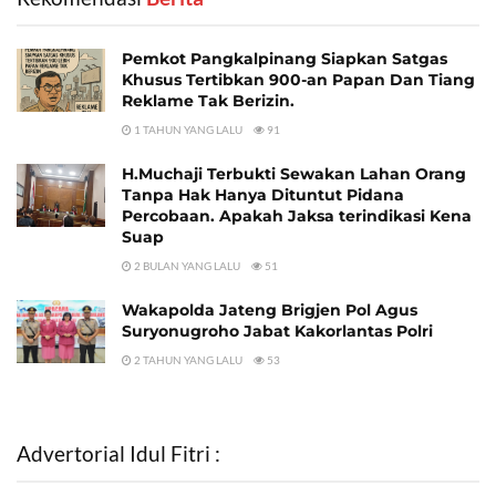
Pemkot Pangkalpinang Siapkan Satgas
Khusus Tertibkan 900-an Papan Dan Tiang
Reklame Tak Berizin.
1 TAHUN YANG LALU
91
H.Muchaji Terbukti Sewakan Lahan Orang
Tanpa Hak Hanya Dituntut Pidana
Percobaan. Apakah Jaksa terindikasi Kena
Suap
2 BULAN YANG LALU
51
Wakapolda Jateng Brigjen Pol Agus
Suryonugroho Jabat Kakorlantas Polri
2 TAHUN YANG LALU
53
Advertorial Idul Fitri :