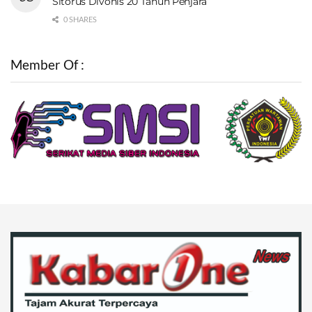
Sitorus Divonis 20 Tahun Penjara
0 SHARES
Member Of :