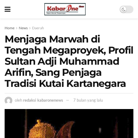
Home
News
Daerah
Menjaga Marwah di
Tengah Megaproyek, Profil
Sultan Adji Muhammad
Arifin, Sang Penjaga
Tradisi Kutai Kartanegara
oleh
redaksi kabaronenews
7 bulan yang lalu