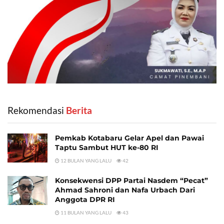
Rekomendasi
‎ Berita
Pemkab Kotabaru Gelar Apel dan Pawai
Taptu Sambut HUT ke-80 RI
12 BULAN YANG LALU
42
Konsekwensi DPP Partai Nasdem “Pecat”
Ahmad Sahroni dan Nafa Urbach Dari
Anggota DPR RI
11 BULAN YANG LALU
43