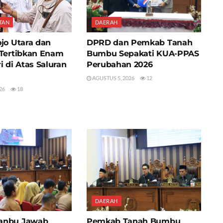
TAN
DAERAH
jo Utara dan
DPRD dan Pemkab Tanah
 Tertibkan Enam
Bumbu Sepakati KUA-PPAS
i di Atas Saluran
Perubahan 2026
AGUSTUS 5, 2026
12
26
18
DAERAH
anbu Jawab
Pemkab Tanah Bumbu