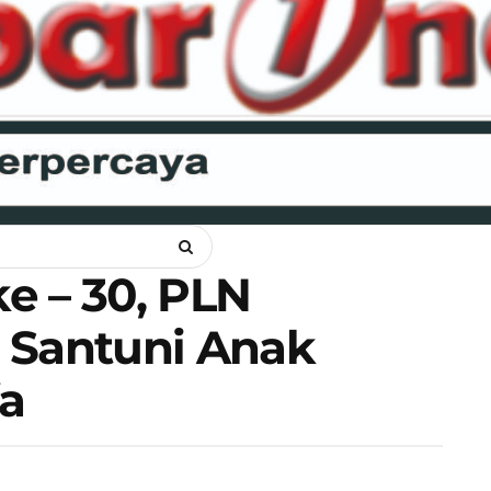
ANKAM
OPINI
HUKUM
LIPSUS
POLITIK
RAGAM
WI
e – 30, PLN
 Santuni Anak
a