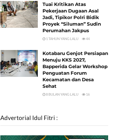
Tuai Kritikan Atas
Pekerjaan Dugaan Asal
Jadi, Tipikor Polri Bidik
Proyek “Siluman” Sudin
Perumahan Jakpus
1 TAHUN YANG LALU
44
Kotabaru Genjot Persiapan
Menuju KKS 2027,
Bapperida Gelar Workshop
Penguatan Forum
Kecamatan dan Desa
Sehat
8 BULAN YANG LALU
16
Advertorial Idul Fitri :