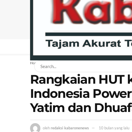
BERANDA
NEWS
BISNIS
EKONOMI
H
Home
News
Rangkaian HUT k
Indonesia Power
Yatim dan Dhuaf
oleh
redaksi kabaronenews
10 bulan yang lalu