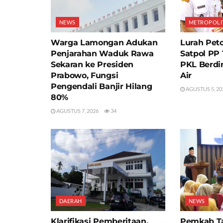
NEWS
METROPOLI
Warga Lamongan Adukan
Lurah Peto
Penjarahan Waduk Rawa
Satpol PP
Sekaran ke Presiden
PKL Berdir
Prabowo, Fungsi
Air
Pengendali Banjir Hilang
AGUSTUS 5, 20
80%
AGUSTUS 7, 2026
34
DAERAH
NEWS
Klarifikasi Pemberitaan,
Pemkab T